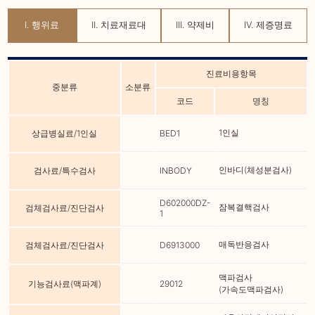
I. 행위료
II. 치료재료대
III. 약제비
IV. 제증명료
진료비용항목
중분류
소분류
코드
명칭
1인실
상급병실료/1인실
BED1
인바디(체성분검사)
검사료/특수검사
INBODY
D602000DZ-
잠복결핵검사
검체검사료/진단검사
1
매독반응검사
검체검사료/진단검사
D6913000
맥파검사
기능검사료(맥파계)
29012
(가속도맥파검사)