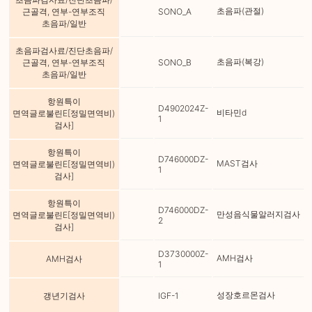
초음파(관절)
근골격, 연부-연부조직
SONO_A
초음파/일반
초음파검사료/진단초음파/
초음파(복강)
근골격, 연부-연부조직
SONO_B
초음파/일반
항원특이
D4902024Z-
비타민d
면역글로불린E[정밀면역비)
1
검사]
항원특이
D746000DZ-
MAST검사
면역글로불린E[정밀면역비)
1
검사]
항원특이
D746000DZ-
만성음식물알러지검사
면역글로불린E[정밀면역비)
2
검사]
D3730000Z-
AMH검사
AMH검사
1
성장호르몬검사
갱년기검사
IGF-1